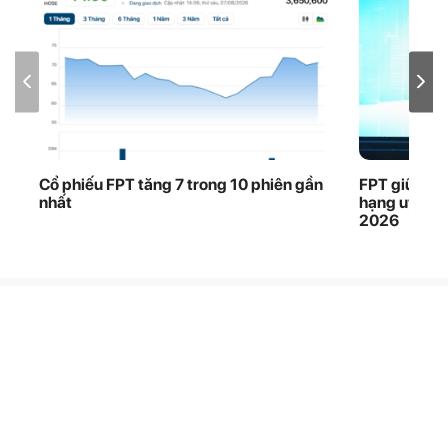
Cổ phiếu FPT tăng 7 trong 10 phiên gần
FPT giữ vững
nhất
hạng uy tín
2026
Liên hệ
Hotline: 024 7300 7300
Theo dõi Chungta trên: