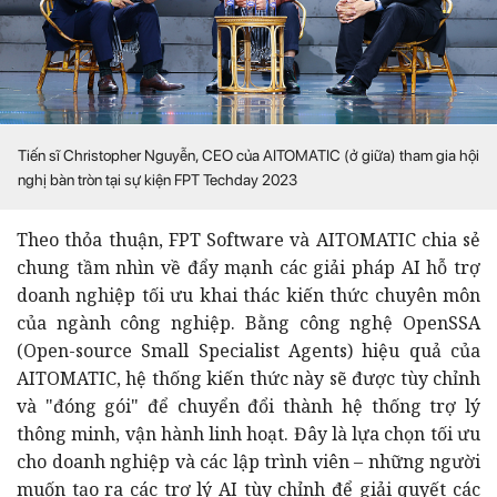
Tiến sĩ Christopher Nguyễn, CEO của AITOMATIC (ở giữa) tham gia hội
nghị bàn tròn tại sự kiện FPT Techday 2023
Theo thỏa thuận, FPT Software và AITOMATIC chia sẻ
chung tầm nhìn về đẩy mạnh các giải pháp AI hỗ trợ
doanh nghiệp tối ưu khai thác kiến thức chuyên môn
của ngành công nghiệp. Bằng công nghệ OpenSSA
(Open-source Small Specialist Agents) hiệu quả của
AITOMATIC, hệ thống kiến thức này sẽ được tùy chỉnh
và "đóng gói" để chuyển đổi thành hệ thống trợ lý
thông minh, vận hành linh hoạt. Đây là lựa chọn tối ưu
cho doanh nghiệp và các lập trình viên – những người
muốn tạo ra các trợ lý AI tùy chỉnh để giải quyết các