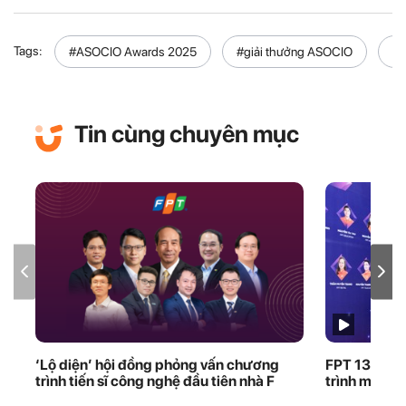
Tags:
#ASOCIO Awards 2025
#giải thưởng ASOCIO
#A
Tin cùng chuyên mục
‘Lộ diện’ hội đồng phỏng vấn chương
FPT 13 Unde
trình tiến sĩ công nghệ đầu tiên nhà F
trình mới bắ