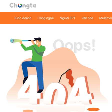
Kinh doanh
Công nghệ
Người FPT
Văn hóa
Multime