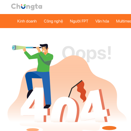
Kinh doanh
Công nghệ
Người FPT
Văn hóa
Multime