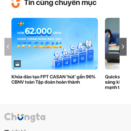
Tin cùng chuyên mục
Khóa đào tạo FPT CASAN 'hút' gần 96%
Quickshare 
CBNV toàn Tập đoàn hoàn thành
sáng kiến iK
mạnh thươn