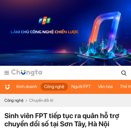
Kinh doanh
Công nghệ
Người FPT
Văn hóa
Thể t
Công nghệ
Chuyển đổi AI
Sinh viên FPT tiếp tục ra quân hỗ trợ
chuyển đổi số tại Sơn Tây, Hà Nội