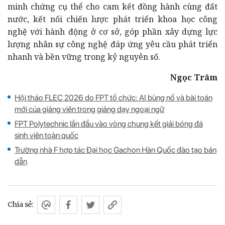
minh chứng cụ thể cho cam kết đồng hành cùng đất
nước, kết nối chiến lược phát triển khoa học công
nghệ với hành động ở cơ sở, góp phần xây dựng lực
lượng nhân sự công nghệ đáp ứng yêu cầu phát triển
nhanh và bền vững trong kỷ nguyên số.
Ngọc Trâm
Hội thảo FLEC 2026 do FPT tổ chức: AI bùng nổ và bài toán
mới của giảng viên trong giảng dạy ngoại ngữ
FPT Polytechnic lần đầu vào vòng chung kết giải bóng đá
sinh viên toàn quốc
Trường nhà F hợp tác Đại học Gachon Hàn Quốc đào tạo bán
dẫn
Chia sẻ: