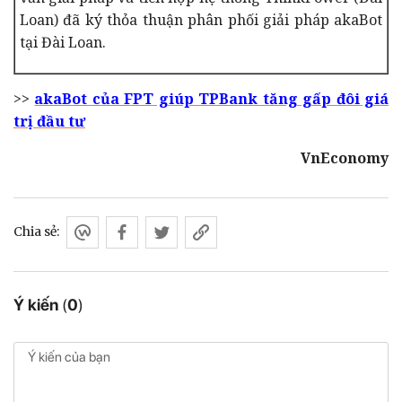
Loan) đã ký thỏa thuận phân phối giải pháp akaBot
tại Đài Loan.
>>
akaBot của FPT giúp TPBank tăng gấp đôi giá
trị đầu tư
VnEconomy
Chia sẻ:
Ý kiến
(
0
)