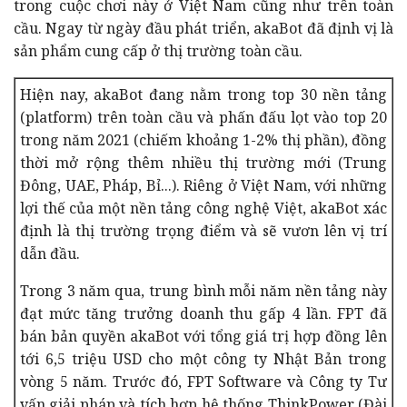
trong cuộc chơi này ở Việt Nam cũng như trên toàn
cầu. Ngay từ ngày đầu phát triển, akaBot đã định vị là
sản phẩm cung cấp ở thị trường toàn cầu.
Hiện nay, akaBot đang nằm trong top 30 nền tảng
(platform) trên toàn cầu và phấn đấu lọt vào top 20
trong năm 2021 (chiếm khoảng 1-2% thị phần), đồng
thời mở rộng thêm nhiều thị trường mới (Trung
Đông, UAE, Pháp, Bỉ...). Riêng ở Việt Nam, với những
lợi thế của một nền tảng công nghệ Việt, akaBot xác
định là thị trường trọng điểm và sẽ vươn lên vị trí
dẫn đầu.
Trong 3 năm qua, trung bình mỗi năm nền tảng này
đạt mức tăng trưởng doanh thu gấp 4 lần. FPT đã
bán bản quyền akaBot với tổng giá trị hợp đồng lên
tới 6,5 triệu USD cho một công ty Nhật Bản trong
vòng 5 năm. Trước đó, FPT Software và Công ty Tư
vấn giải pháp và tích hợp hệ thống ThinkPower (Đài