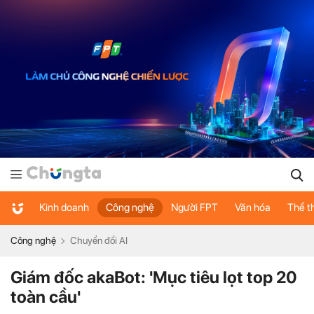
Kinh doanh
Công nghệ
Người FPT
Văn hóa
Thể t
Công nghệ
Chuyển đổi AI
Giám đốc akaBot: 'Mục tiêu lọt top 20
toàn cầu'