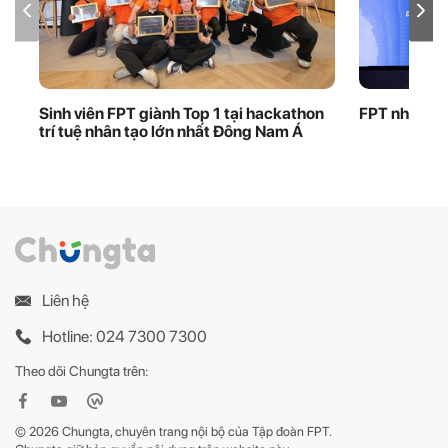
Sinh viên FPT giành Top 1 tại hackathon
FPT nhận bằ
trí tuệ nhân tạo lớn nhất Đông Nam Á
Liên hệ
Hotline: 024 7300 7300
Theo dõi Chungta trên:
© 2026 Chungta, chuyên trang nội bộ của Tập đoàn FPT.