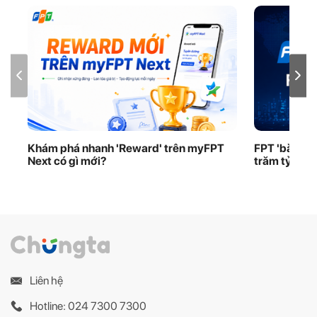
Khám phá nhanh 'Reward' trên myFPT
FPT 'bắt tay
Next có gì mới?
trăm tỷ USD
Liên hệ
Hotline: 024 7300 7300