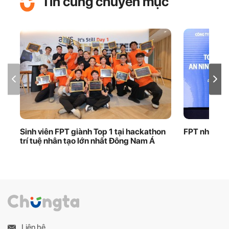
Tin cùng chuyên mục
Sinh viên FPT giành Top 1 tại hackathon
FPT nhận bằ
trí tuệ nhân tạo lớn nhất Đông Nam Á
Liên hệ