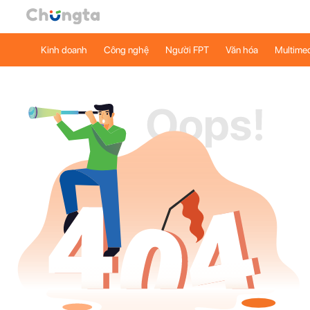
Kinh doanh
Công nghệ
Người FPT
Văn hóa
Multime