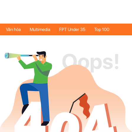
Văn hóa
Multimedia
FPT Under 35
Top 100