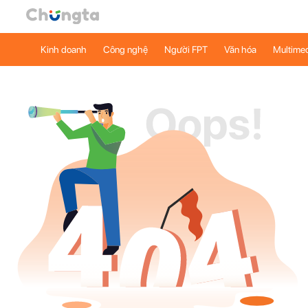
Kinh doanh
Công nghệ
Người FPT
Văn hóa
Multime