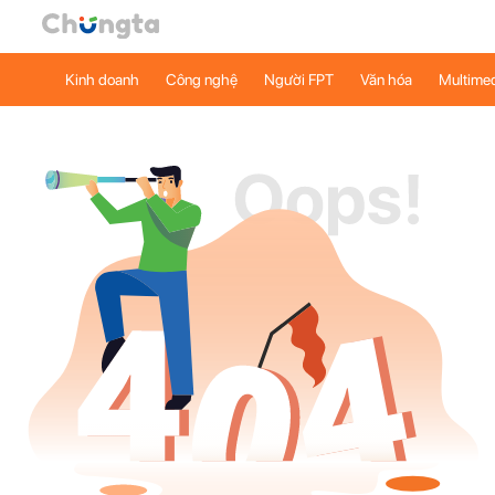
Kinh doanh
Công nghệ
Người FPT
Văn hóa
Multime