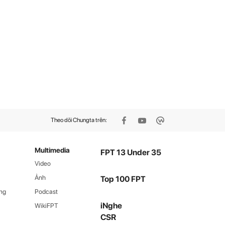
Theo dõi Chungta trên:
Multimedia
FPT 13 Under 35
Video
Ảnh
Top 100 FPT
ng
Podcast
iNghe
WikiFPT
CSR