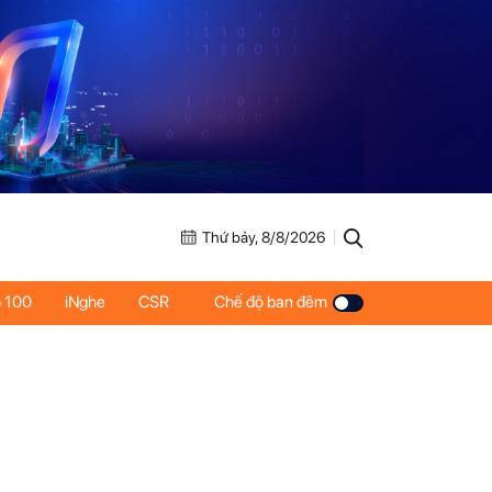
Thứ bảy, 8/8/2026
 100
iNghe
CSR
Chế độ ban đêm