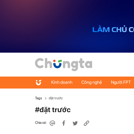
Kinh doanh
Công nghệ
Người FPT
Tags
đặt trước
#đặt trước
Chia sẻ: