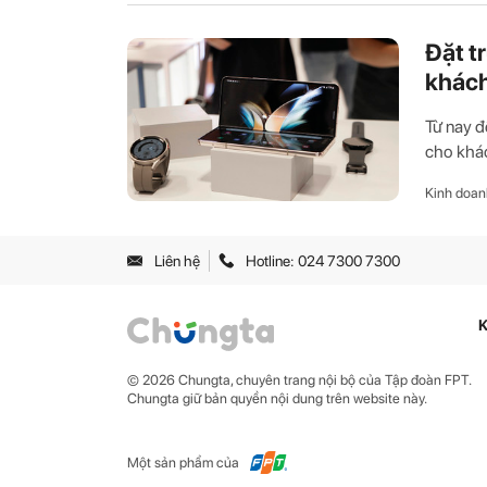
Đặt t
khách
Từ nay đ
cho khác
Kinh doan
Liên hệ
Hotline: 024 7300 7300
K
© 2026 Chungta, chuyên trang nội bộ của Tập đoàn FPT.
Chungta giữ bản quyền nội dung trên website này.
Một sản phẩm của