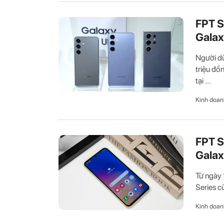
FPT S
Galax
Người dù
triệu đồ
tại ...
Kinh doan
FPT S
Galax
Từ ngày
Series c
Kinh doan