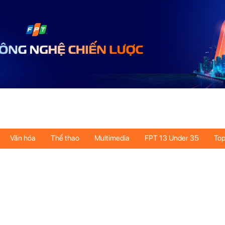
Văn hóa
Thể thao
Multimedia
FPT 13 Under 35
Top