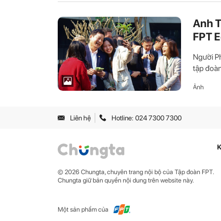
Anh T
FPT E
Người Ph
tập đoàn
Ảnh
Liên hệ
Hotline: 024 7300 7300
K
© 2026 Chungta, chuyên trang nội bộ của Tập đoàn FPT.
Chungta giữ bản quyền nội dung trên website này.
Một sản phẩm của