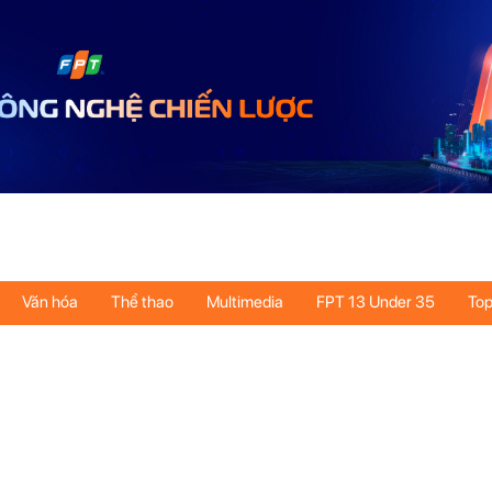
Văn hóa
Thể thao
Multimedia
FPT 13 Under 35
Top