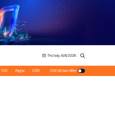
Thứ bảy, 8/8/2026
 100
iNghe
CSR
Chế độ ban đêm