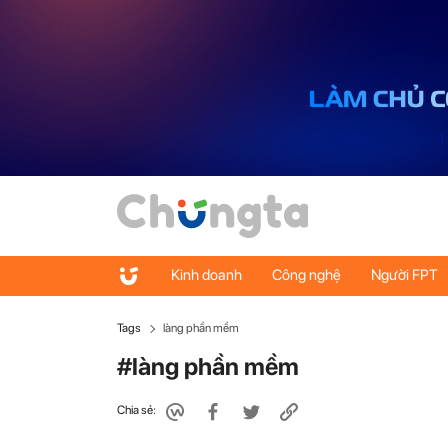
Kinh doanh
Công nghệ
Người FPT
Tags
làng phần mềm
#làng phần mềm
Chia sẻ: