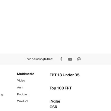
Theo dõi Chungta trên:
Multimedia
FPT 13 Under 35
Video
Ảnh
Top 100 FPT
ng
Podcast
iNghe
WikiFPT
CSR