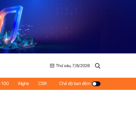
Thứ sáu, 7/8/2026
 100
iNghe
CSR
Chế độ ban đêm