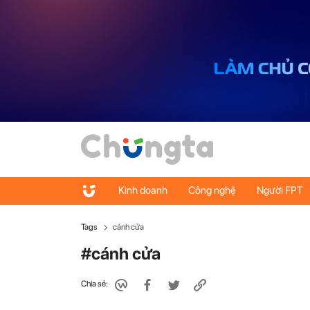
Kinh doanh
Công nghệ
Người FPT
Tags
cánh cửa
#cánh cửa
Chia sẻ: