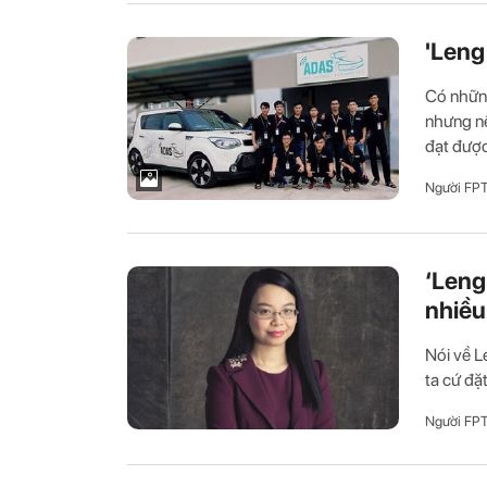
'Leng
Có nhữn
nhưng nế
đạt được 
Người FP
‘Leng
nhiều
Nói về L
ta cứ đặt
Người FP