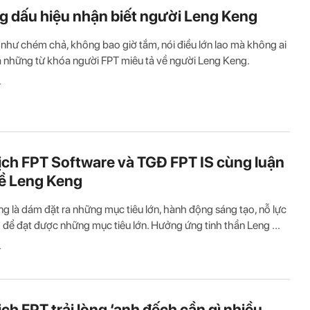
 dấu hiệu nhận biết người Leng Keng
 như chém chả, không bao giờ tắm, nói điều lớn lao mà không ai
 là những từ khóa người FPT miêu tả về người Leng Keng.
T
ịch FPT Software và TGĐ FPT IS cùng luận
ề Leng Keng
g là dám đặt ra những mục tiêu lớn, hành động sáng tạo, nỗ lực
 để đạt được những mục tiêu lớn. Hưởng ứng tinh thần Leng ...
T
ịch FPT trải lòng ‘anh đếch cần gì nhiều