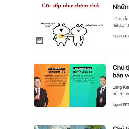
Những
"Cãi sếp
hiểu..."
Người FP
Chủ t
bàn v
Leng Ken
hết mình
Người FP
Chủ t