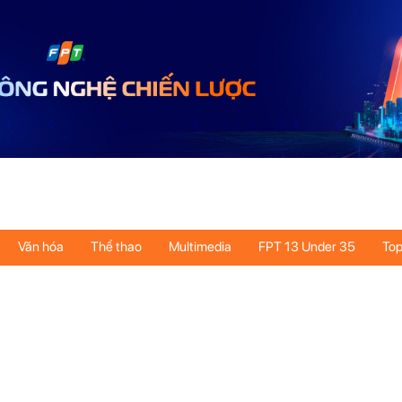
Văn hóa
Thể thao
Multimedia
FPT 13 Under 35
Top