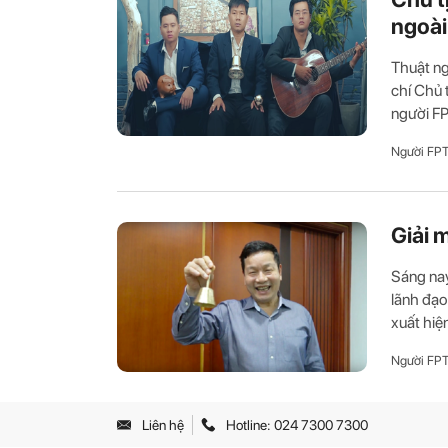
ngoài
Thuật ng
chí Chủ 
người FPT
Người FP
Giải 
Sáng nay
lãnh đạo
xuất hiện
Người FP
Liên hệ
Hotline: 024 7300 7300