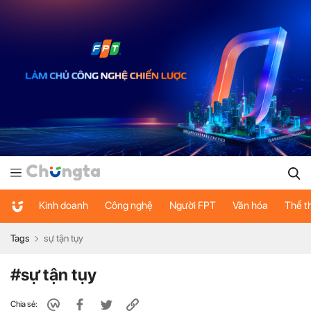
Kinh doanh
Công nghệ
Người FPT
Văn hóa
Thể t
Tags
sự tận tụy
#sự tận tụy
Chia sẻ: