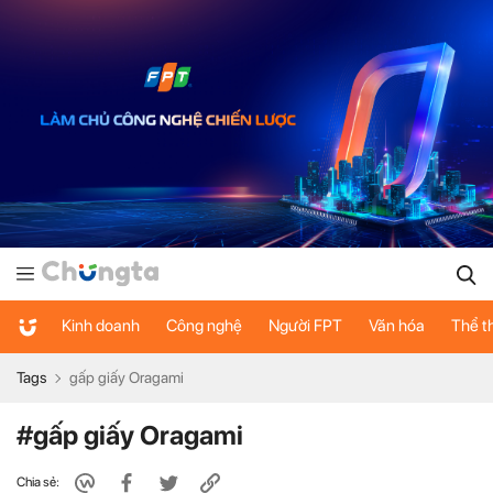
Kinh doanh
Công nghệ
Người FPT
Văn hóa
Thể t
Tags
gấp giấy Oragami
#gấp giấy Oragami
Chia sẻ: