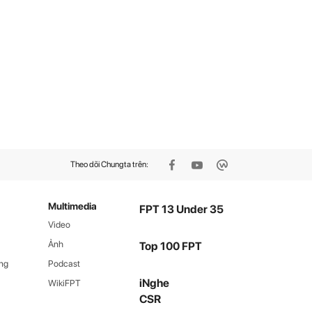
Theo dõi Chungta trên:
Multimedia
FPT 13 Under 35
Video
Ảnh
Top 100 FPT
ng
Podcast
iNghe
WikiFPT
CSR