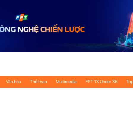
Văn hóa
Thể thao
Multimedia
FPT 13 Under 35
Top