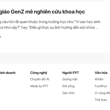
giáo GenZ mê nghiên cứu khoa học
 câu hỏi rất quen thuộc trong trường học như "Vì sao học sinh
 xử như vậy?" hay "Điều gì thực sự ảnh hưởng đến sức khỏe ...
t
inh doanh
Công nghệ
Người FPT
Văn hóa
Chuyển đổi AI
Gương mặt
iKhiến
Made by FPT
Đời sống
Fun4Fun
Góc nhìn
Vì cộng đồ
Thể thao