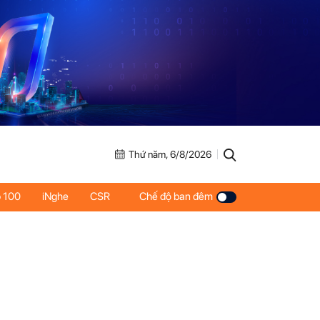
Thứ năm, 6/8/2026
 100
iNghe
CSR
Chế độ ban đêm