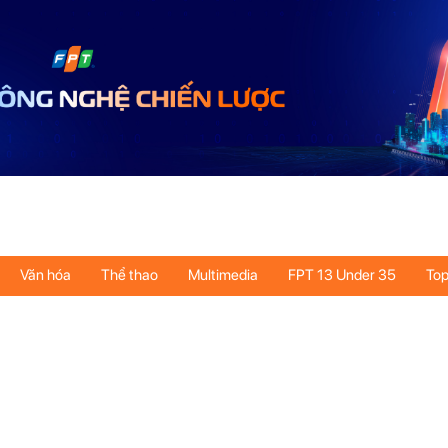
Văn hóa
Thể thao
Multimedia
FPT 13 Under 35
Top