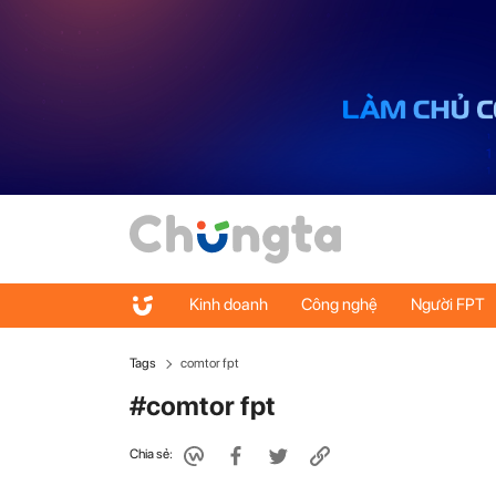
Kinh doanh
Công nghệ
Người FPT
Tags
comtor fpt
#comtor fpt
Chia sẻ: