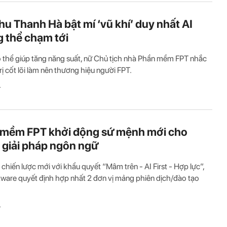
hu Thanh Hà bật mí ‘vũ khí’ duy nhất AI
 thể chạm tới
ó thể giúp tăng năng suất, nữ Chủ tịch nhà Phần mềm FPT nhắc
trị cốt lõi làm nên thương hiệu người FPT.
T
mềm FPT khởi động sứ mệnh mới cho
giải pháp ngôn ngữ
chiến lược mới với khẩu quyết “Mâm trên - AI First - Hợp lực”,
ware quyết định hợp nhất 2 đơn vị mảng phiên dịch/đào tạo
T