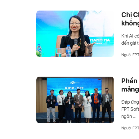
Chị C
không
Khi AI c
đến giá 
Người FP
Phần 
mảng 
Đáp ứng 
FPT Soft
ngôn ...
Người FP