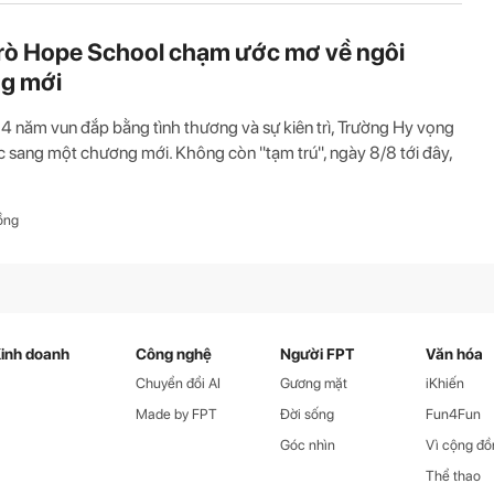
rò Hope School chạm ước mơ về ngôi
g mới
4 năm vun đắp bằng tình thương và sự kiên trì, Trường Hy vọng
 sang một chương mới. Không còn "tạm trú", ngày 8/8 tới đây,
ồng
inh doanh
Công nghệ
Người FPT
Văn hóa
Chuyển đổi AI
Gương mặt
iKhiến
Made by FPT
Đời sống
Fun4Fun
Góc nhìn
Vì cộng đồ
Thể thao