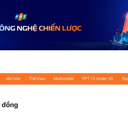
Văn hóa
Thể thao
Multimedia
FPT 13 Under 35
Top
g đồng