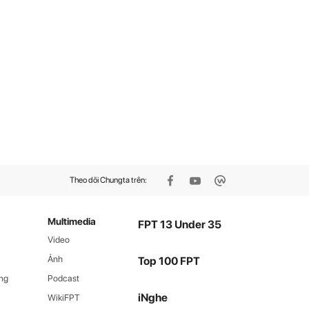
Theo dõi Chungta trên:
Multimedia
FPT 13 Under 35
Video
Ảnh
Top 100 FPT
ng
Podcast
iNghe
WikiFPT