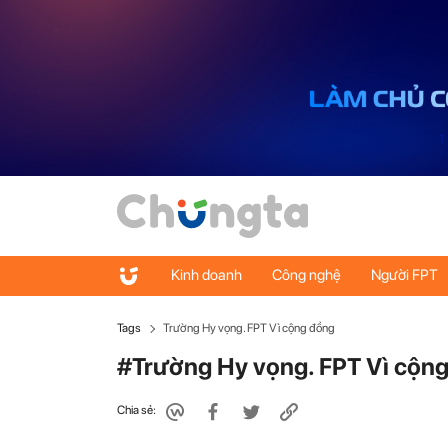
Kinh doanh
Công nghệ
Người FPT
Tags
Trường Hy vọng. FPT Vì cộng đồng
#Trường Hy vọng. FPT Vì cộn
Chia sẻ: