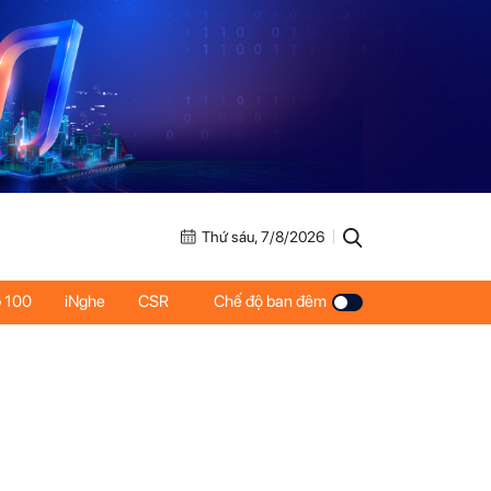
Thứ sáu, 7/8/2026
 100
iNghe
CSR
Chế độ ban đêm