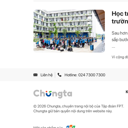
Học t
trườn
Sau hơn 
sắp bước
...
Vì cộng đ
Liên hệ
Hotline: 024 7300 7300
K
© 2026 Chungta, chuyên trang nội bộ của Tập đoàn FPT.
Chungta giữ bản quyền nội dung trên website này.
Một sản phẩm của