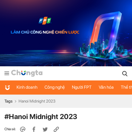
Kinh doanh
Công nghệ
Người FPT
Văn hóa
Thể t
Tags
Hanoi Midnight 2023
#Hanoi Midnight 2023
Chia sẻ: