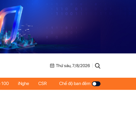
Thứ sáu, 7/8/2026
 100
iNghe
CSR
Chế độ ban đêm