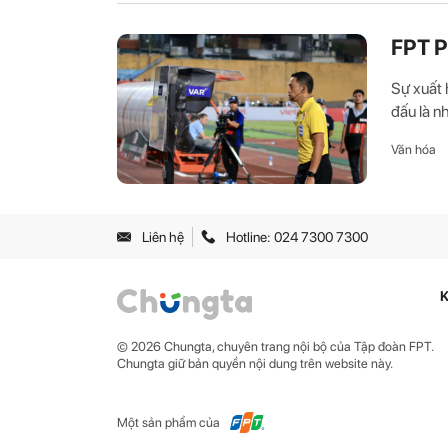
FPT P
Sự xuất 
đấu là n
Văn hóa
Liên hệ
Hotline: 024 7300 7300
K
© 2026 Chungta, chuyên trang nội bộ của Tập đoàn FPT.
Chungta giữ bản quyền nội dung trên website này.
Một sản phẩm của