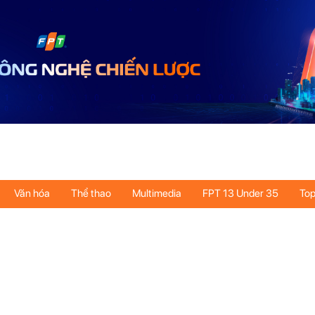
Văn hóa
Thể thao
Multimedia
FPT 13 Under 35
Top