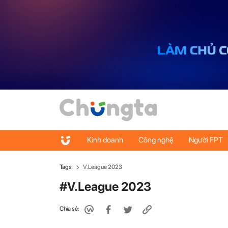
Kinh doanh
Công nghệ
Người FPT
Tags
V.League 2023
#V.League 2023
Chia sẻ: