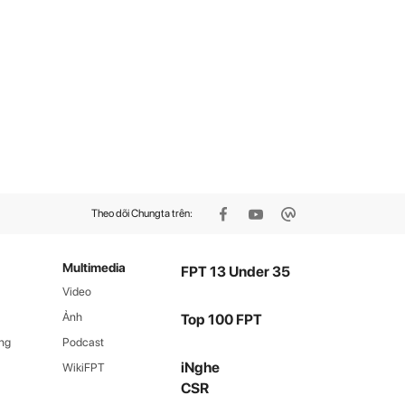
Theo dõi Chungta trên:
Multimedia
FPT 13 Under 35
Video
Ảnh
Top 100 FPT
ng
Podcast
iNghe
WikiFPT
CSR