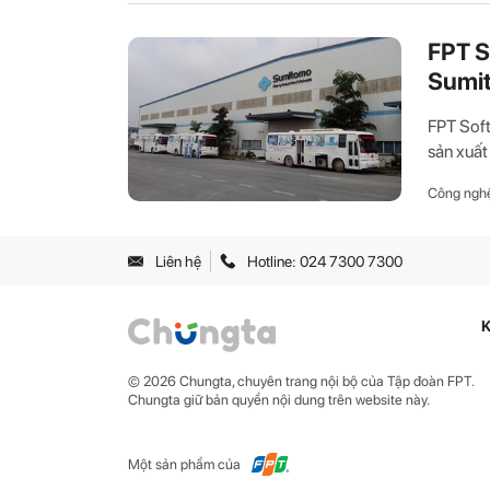
FPT S
Sumit
FPT Soft
sản xuất
Công ngh
Liên hệ
Hotline: 024 7300 7300
K
© 2026 Chungta, chuyên trang nội bộ của Tập đoàn FPT.
Chungta giữ bản quyền nội dung trên website này.
Một sản phẩm của