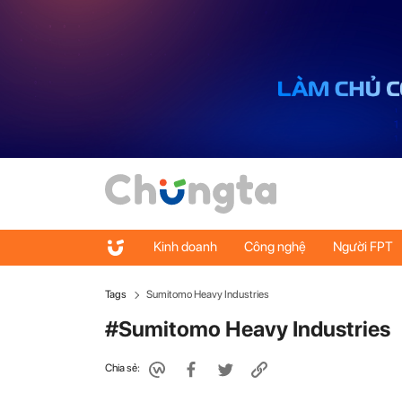
Kinh doanh
Công nghệ
Người FPT
Tags
Sumitomo Heavy Industries
#Sumitomo Heavy Industries
Chia sẻ: