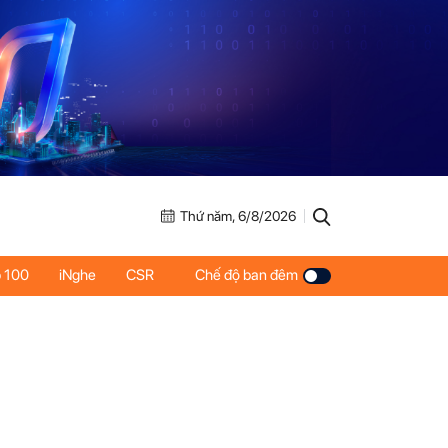
Thứ năm, 6/8/2026
 100
iNghe
CSR
Chế độ ban đêm