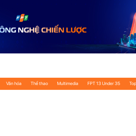
Văn hóa
Thể thao
Multimedia
FPT 13 Under 35
Top