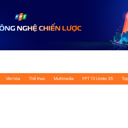
Văn hóa
Thể thao
Multimedia
FPT 13 Under 35
Top