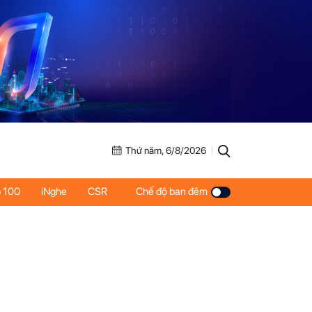
Thứ năm, 6/8/2026
 100
iNghe
CSR
Chế độ ban đêm