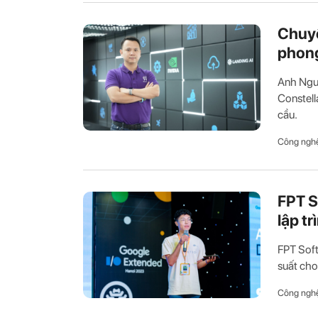
Chuyê
phong
Anh Ngu
Constell
cầu.
Công ngh
FPT S
lập tr
FPT Soft
suất cho
Công ngh