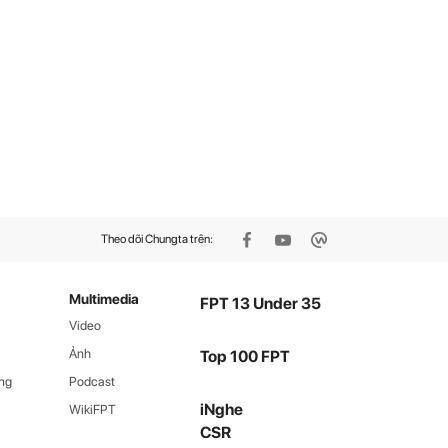
Theo dõi Chungta trên:
Multimedia
FPT 13 Under 35
Video
Ảnh
Top 100 FPT
ng
Podcast
iNghe
WikiFPT
CSR