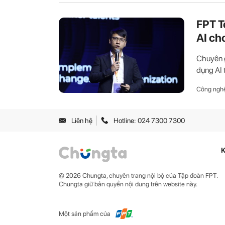
FPT T
AI ch
Chuyên g
dụng AI t
Công ngh
Liên hệ
Hotline: 024 7300 7300
K
© 2026 Chungta, chuyên trang nội bộ của Tập đoàn FPT.
Chungta giữ bản quyền nội dung trên website này.
Một sản phẩm của