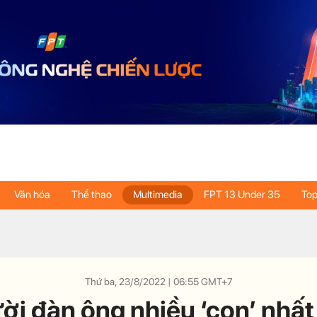
Văn hóa
Thể thao
Multimedia
FPT 13 Under 35
Top
Thứ ba, 23/8/2022 | 06:55 GMT+7
ời đàn ông nhiều ‘con’ nhất