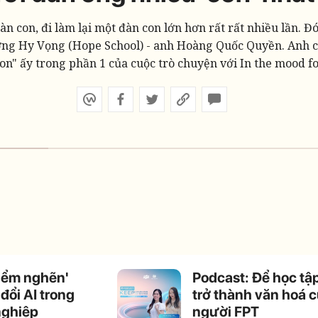
n con, đi làm lại một đàn con lớn hơn rất rất nhiều lần. Đ
ng Hy Vọng (Hope School) - anh Hoàng Quốc Quyền. Anh ch
on" ấy trong phần 1 của cuộc trò chuyện với In the mood f
iểm nghẽn'
Podcast: Để học tậ
đổi AI trong
trở thành văn hoá 
nghiệp
người FPT