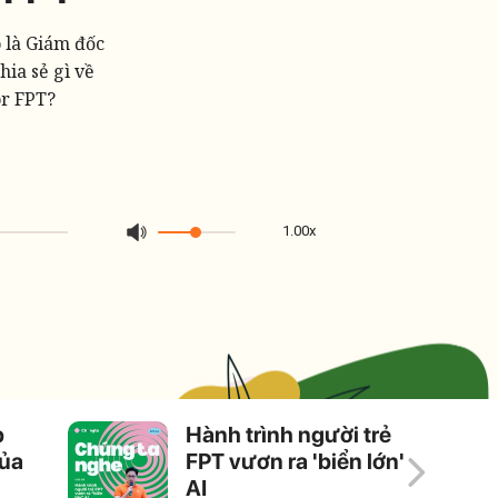
ó là Giám đốc
ia sẻ gì về
or FPT?
1.00x
p
Hành trình người trẻ
của
FPT vươn ra 'biển lớn'
AI