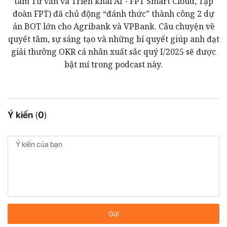
tâm Tư vấn và Triển khai AI - FPT Smart Cloud, Tập
đoàn FPT) đã chủ động “đánh thức” thành công 2 dự
án BOT lớn cho Agribank và VPBank. Câu chuyện về
quyết tâm, sự sáng tạo và những bí quyết giúp anh đạt
giải thưởng OKR cá nhân xuất sắc quý I/2025 sẽ được
bật mí trong podcast này.
Ý kiến
(
0
)
Gửi