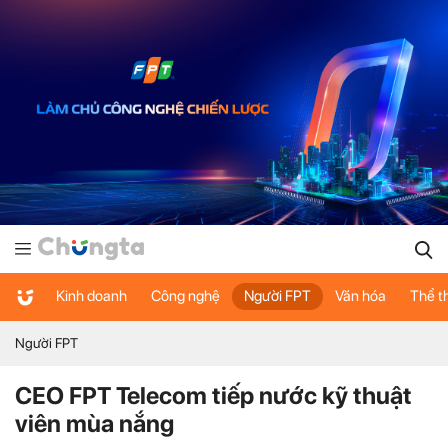
Kinh doanh
Công nghệ
Người FPT
Văn hóa
Thể t
Người FPT
CEO FPT Telecom tiếp nước kỹ thuật
viên mùa nắng