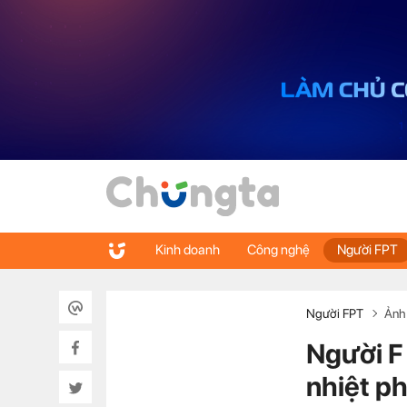
Kinh doanh
Công nghệ
Người FPT
Người FPT
Ảnh
Người F
nhiệt p