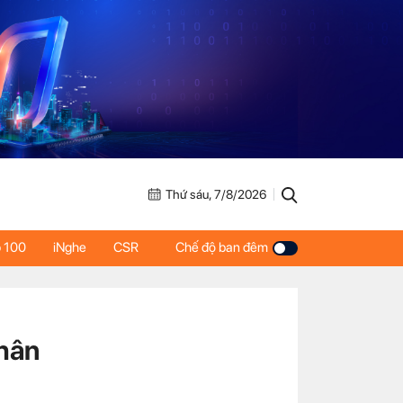
Thứ sáu, 7/8/2026
 100
iNghe
CSR
Chế độ ban đêm
thân