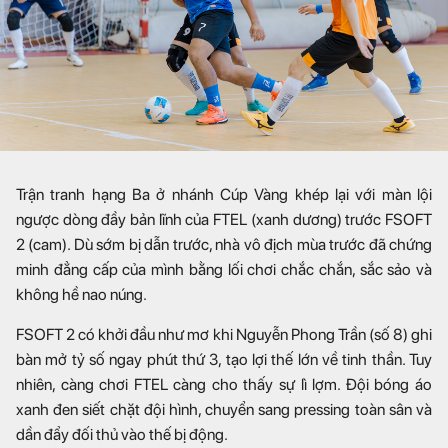
Trận tranh hạng Ba ở nhánh Cúp Vàng khép lại với màn lội
ngược dòng đầy bản lĩnh của FTEL (xanh dương) trước FSOFT
2 (cam). Dù sớm bị dẫn trước, nhà vô địch mùa trước đã chứng
minh đẳng cấp của mình bằng lối chơi chắc chắn, sắc sảo và
không hề nao núng.
FSOFT 2 có khởi đầu như mơ khi Nguyễn Phong Trần (số 8) ghi
bàn mở tỷ số ngay phút thứ 3, tạo lợi thế lớn về tinh thần. Tuy
nhiên, càng chơi FTEL càng cho thấy sự lì lợm. Đội bóng áo
xanh đen siết chặt đội hình, chuyển sang pressing toàn sân và
dần đẩy đối thủ vào thế bị động.