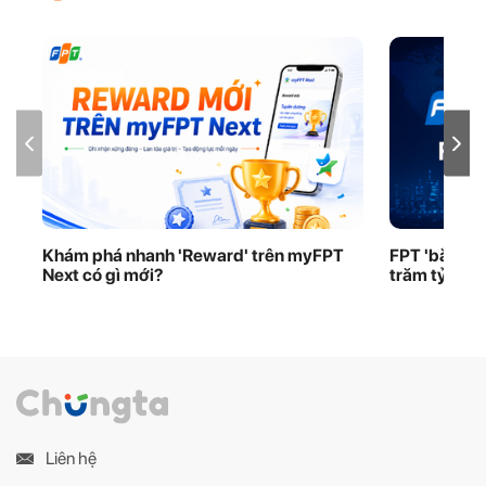
Khám phá nhanh 'Reward' trên myFPT
FPT 'bắt tay
Next có gì mới?
trăm tỷ USD
Liên hệ