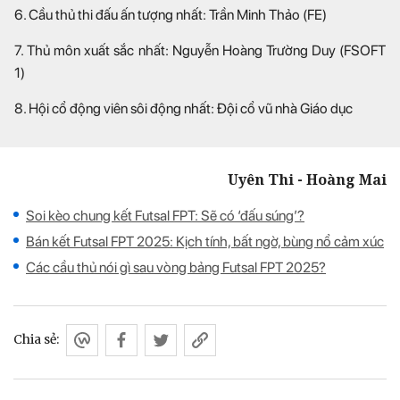
6. Cầu thủ thi đấu ấn tượng nhất: Trần Minh Thảo (FE)
7. Thủ môn xuất sắc nhất: Nguyễn Hoàng Trường Duy (FSOFT
1)
8. Hội cổ động viên sôi động nhất: Đội cổ vũ nhà Giáo dục
Uyên Thi - Hoàng Mai
Soi kèo chung kết Futsal FPT: Sẽ có ‘đấu súng’?
Bán kết Futsal FPT 2025: Kịch tính, bất ngờ, bùng nổ cảm xúc
Các cầu thủ nói gì sau vòng bảng Futsal FPT 2025?
Chia sẻ: