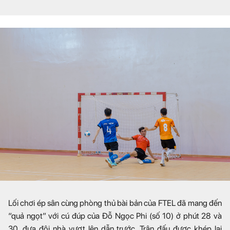
Lối chơi ép sân cùng phòng thủ bài bản của FTEL đã mang đến
“quả ngọt” với cú đúp của Đỗ Ngọc Phi (số 10) ở phút 28 và
30, đưa đội nhà vượt lên dẫn trước. Trận đấu được khép lại