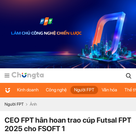
Kinh doanh
Công nghệ
Người FPT
Văn hóa
Thể t
Người FPT
Ảnh
CEO FPT hân hoan trao cúp Futsal FPT
2025 cho FSOFT 1