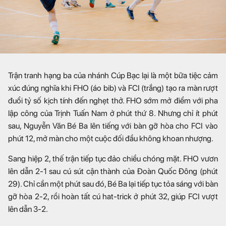
Trận tranh hạng ba của nhánh Cúp Bạc lại là một bữa tiệc cảm
xúc đúng nghĩa khi FHO (áo bib) và FCI (trắng) tạo ra màn rượt
đuổi tỷ số kịch tính đến nghẹt thở. FHO sớm mở điểm với pha
lập công của Trịnh Tuấn Nam ở phút thứ 8. Nhưng chỉ ít phút
sau, Nguyễn Văn Bé Ba lên tiếng với bàn gỡ hòa cho FCI vào
phút 12, mở màn cho một cuộc đối đầu không khoan nhượng.
Sang hiệp 2, thế trận tiếp tục đảo chiều chóng mặt. FHO vươn
lên dẫn 2-1 sau cú sút cận thành của Đoàn Quốc Đông (phút
29). Chỉ cần một phút sau đó, Bé Ba lại tiếp tục tỏa sáng với bàn
gỡ hòa 2-2, rồi hoàn tất cú hat-trick ở phút 32, giúp FCI vượt
lên dẫn 3-2.