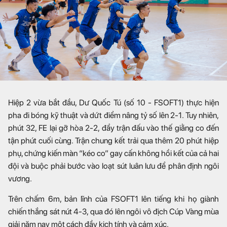
Hiệp 2 vừa bắt đầu, Dư Quốc Tú (số 10 - FSOFT1) thực hiện
pha đi bóng kỹ thuật và dứt điểm nâng tỷ số lên 2-1. Tuy nhiên,
phút 32, FE lại gỡ hòa 2-2, đẩy trận đấu vào thế giằng co đến
tận phút cuối cùng. Trận chung kết trải qua thêm 20 phút hiệp
phụ, chứng kiến màn “kéo co” gay cấn không hồi kết của cả hai
đội và buộc phải bước vào loạt sút luân lưu để phân định ngôi
vương.
Trên chấm 6m, bản lĩnh của FSOFT1 lên tiếng khi họ giành
chiến thắng sát nút 4-3, qua đó lên ngôi vô địch Cúp Vàng mùa
giải năm nay một cách đầy kịch tính và cảm xúc.