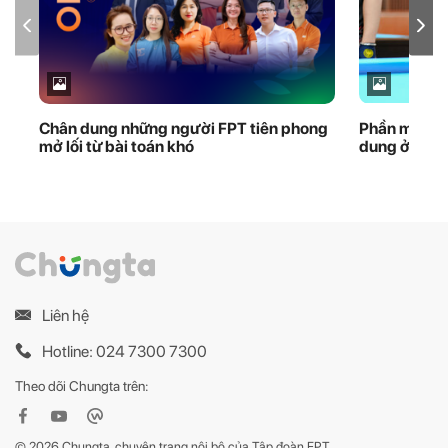
Chân dung những người FPT tiên phong
Phần mềm FP
mở lối từ bài toán khó
dung ở giải 
Liên hệ
Hotline: 024 7300 7300
Theo dõi Chungta trên:
© 2026 Chungta, chuyên trang nội bộ của Tập đoàn FPT.