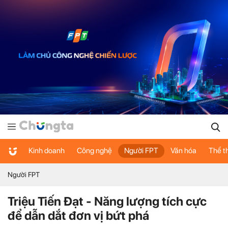
Kinh doanh
Công nghệ
Người FPT
Văn hóa
Thể t
Người FPT
Triệu Tiến Đạt - Năng lượng tích cực
để dẫn dắt đơn vị bứt phá