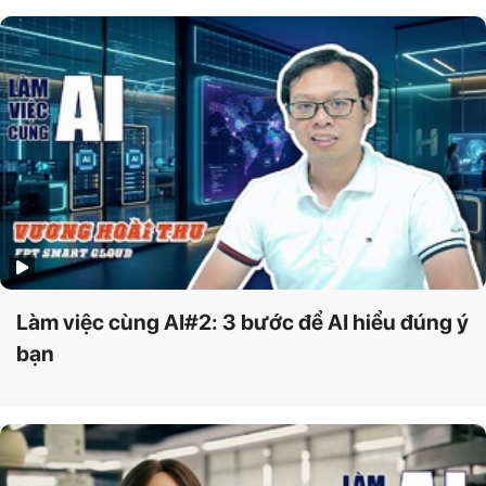
Làm việc cùng AI#2: 3 bước để AI hiểu đúng ý
bạn