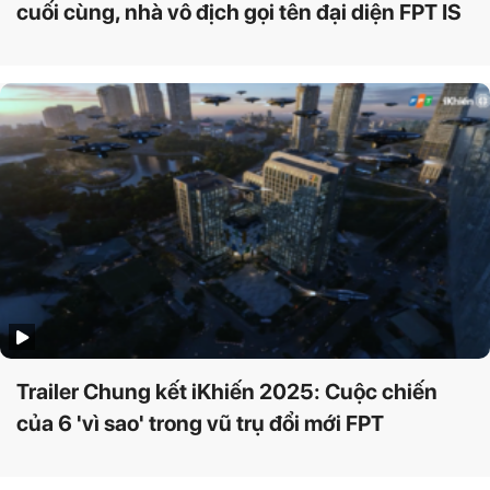
cuối cùng, nhà vô địch gọi tên đại diện FPT IS
Trailer Chung kết iKhiến 2025: Cuộc chiến
của 6 'vì sao' trong vũ trụ đổi mới FPT