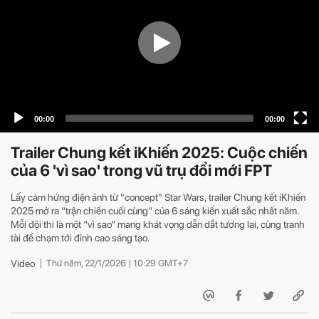
Trailer Chung kết iKhiến 2025: Cuộc chiến
của 6 'vì sao' trong vũ trụ đổi mới FPT
Lấy cảm hứng điện ảnh từ "concept" Star Wars, trailer Chung kết iKhiến
2025 mở ra “trận chiến cuối cùng” của 6 sáng kiến xuất sắc nhất năm.
Mỗi đội thi là một “vì sao” mang khát vọng dẫn dắt tương lai, cùng tranh
tài để chạm tới đỉnh cao sáng tạo.
Video
Thứ năm, 22/1/2026 | 10:29 GMT+7