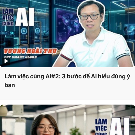
Làm việc cùng AI#2: 3 bước để AI hiểu đúng ý
bạn