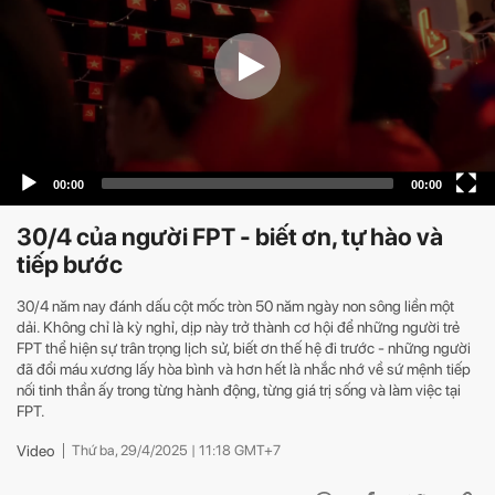
30/4 của người FPT - biết ơn, tự hào và
tiếp bước
30/4 năm nay đánh dấu cột mốc tròn 50 năm ngày non sông liền một
dải. Không chỉ là kỳ nghỉ, dịp này trở thành cơ hội để những người trẻ
FPT thể hiện sự trân trọng lịch sử, biết ơn thế hệ đi trước - những người
đã đổi máu xương lấy hòa bình và hơn hết là nhắc nhớ về sứ mệnh tiếp
nối tinh thần ấy trong từng hành động, từng giá trị sống và làm việc tại
FPT.
Video
Thứ ba, 29/4/2025 | 11:18 GMT+7