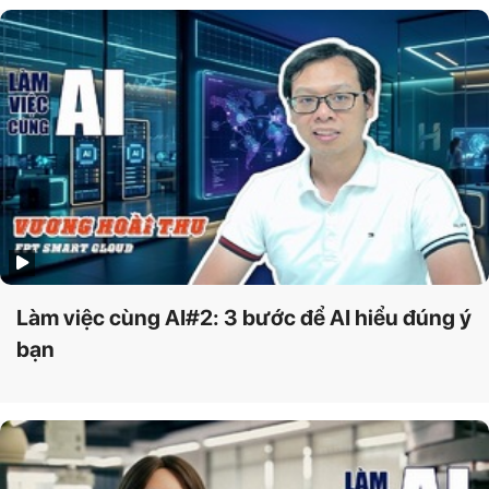
Làm việc cùng AI#2: 3 bước để AI hiểu đúng ý
bạn