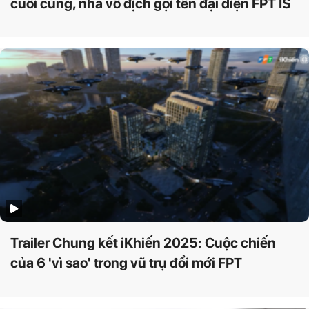
cuối cùng, nhà vô địch gọi tên đại diện FPT IS
Trailer Chung kết iKhiến 2025: Cuộc chiến
của 6 'vì sao' trong vũ trụ đổi mới FPT