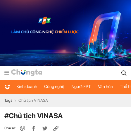
Kinh doanh
Công nghệ
Người FPT
Văn hóa
Thể t
Tags
Chủ tịch VINASA
#Chủ tịch VINASA
Chia sẻ: