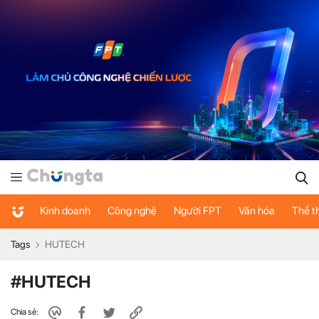
Kinh doanh
Công nghệ
Người FPT
Văn hóa
Thể t
Tags
HUTECH
#HUTECH
Chia sẻ: