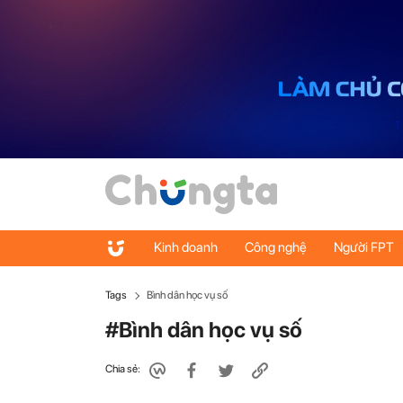
Kinh doanh
Công nghệ
Người FPT
Tags
Bình dân học vụ số
#Bình dân học vụ số
Chia sẻ: