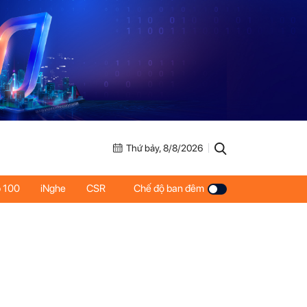
Thứ bảy, 8/8/2026
 100
iNghe
CSR
Chế độ ban đêm