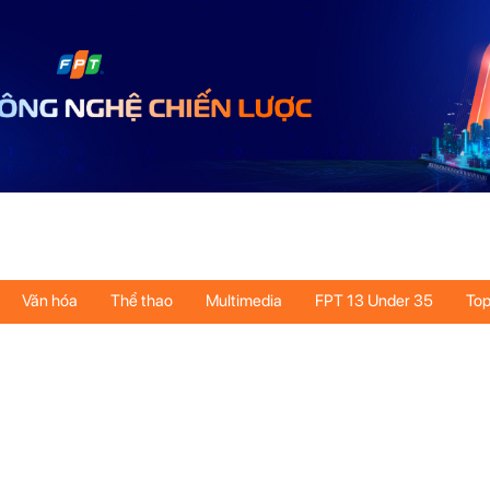
Văn hóa
Thể thao
Multimedia
FPT 13 Under 35
Top