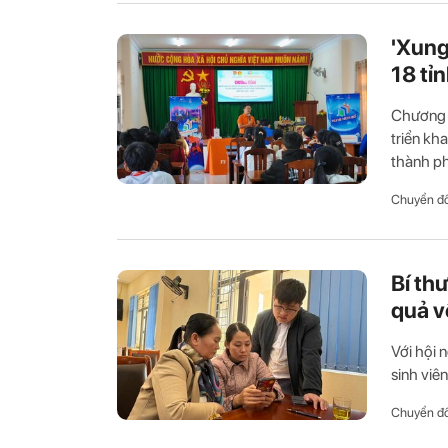
'Xung
18 tỉ
Chương t
triển kh
thành phố
Chuyển đổ
Bí th
quả v
Với hội 
sinh viên
Chuyển đổ