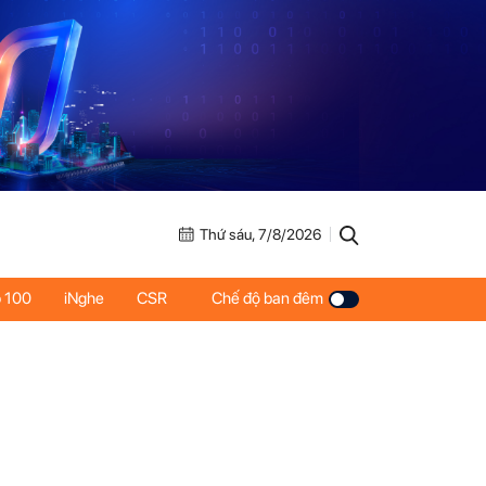
Thứ sáu, 7/8/2026
 100
iNghe
CSR
Chế độ ban đêm