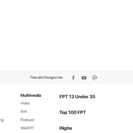
Theo dõi Chungta trên:
Multimedia
FPT 13 Under 35
Video
Ảnh
Top 100 FPT
ng
Podcast
iNghe
WikiFPT