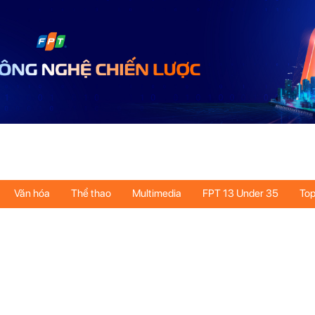
Văn hóa
Thể thao
Multimedia
FPT 13 Under 35
Top