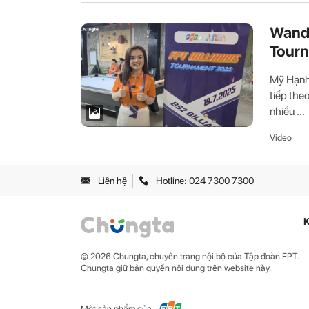
Wande
Tour
Mỹ Hạnh 
tiếp the
nhiều ...
Video
Liên hệ
Hotline: 024 7300 7300
K
© 2026 Chungta, chuyên trang nội bộ của Tập đoàn FPT.
Chungta giữ bản quyền nội dung trên website này.
Một sản phẩm của