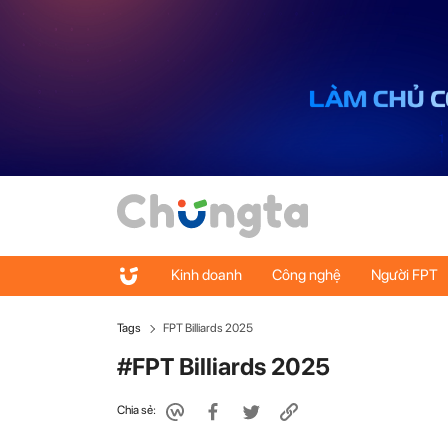
Kinh doanh
Công nghệ
Người FPT
Tags
FPT Billiards 2025
#FPT Billiards 2025
Chia sẻ: