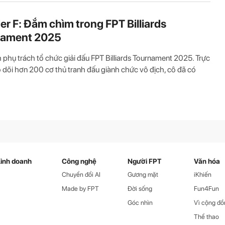
r F: Đắm chìm trong FPT Billiards
nament 2025
phụ trách tổ chức giải đấu FPT Billiards Tournament 2025. Trực
o dõi hơn 200 cơ thủ tranh đấu giành chức vô địch, cô đã có
inh doanh
Công nghệ
Người FPT
Văn hóa
Chuyển đổi AI
Gương mặt
iKhiến
Made by FPT
Đời sống
Fun4Fun
Góc nhìn
Vì cộng đồ
Thể thao