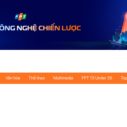
Văn hóa
Thể thao
Multimedia
FPT 13 Under 35
Top