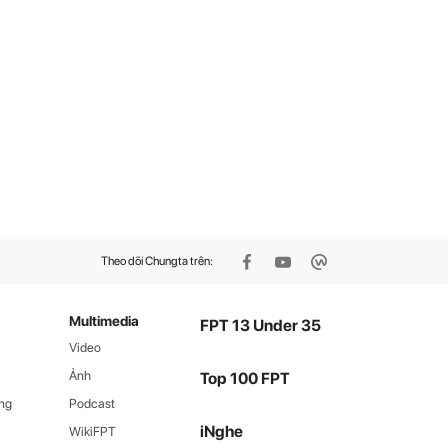
Theo dõi Chungta trên:
Multimedia
FPT 13 Under 35
Video
Ảnh
Top 100 FPT
ng
Podcast
iNghe
WikiFPT