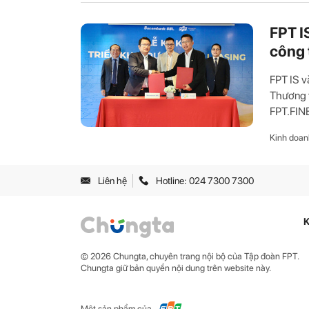
FPT I
công 
FPT IS 
Thương t
FPT.FINE
Kinh doan
Liên hệ
Hotline: 024 7300 7300
K
© 2026 Chungta, chuyên trang nội bộ của Tập đoàn FPT.
Chungta giữ bản quyền nội dung trên website này.
Một sản phẩm của