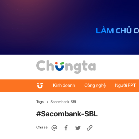
Kinh doanh
Công nghệ
Người FPT
Tags
Sacombank-SBL
#Sacombank-SBL
Chia sẻ: