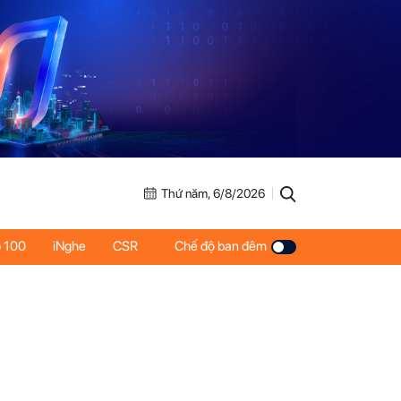
Thứ năm, 6/8/2026
 100
iNghe
CSR
Chế độ ban đêm