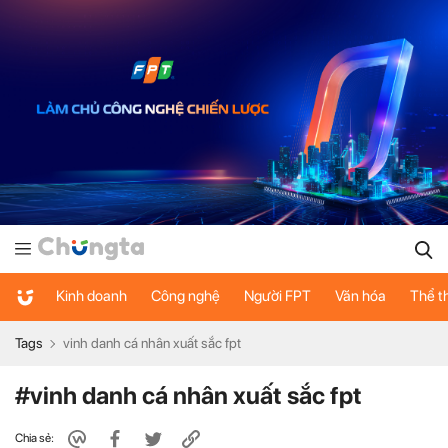
Kinh doanh
Công nghệ
Người FPT
Văn hóa
Thể t
Tags
vinh danh cá nhân xuất sắc fpt
#vinh danh cá nhân xuất sắc fpt
Chia sẻ: