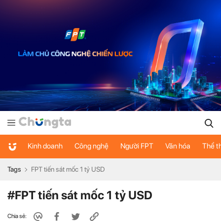
Kinh doanh
Công nghệ
Người FPT
Văn hóa
Thể t
Tags
FPT tiến sát mốc 1 tỷ USD
#FPT tiến sát mốc 1 tỷ USD
Chia sẻ: