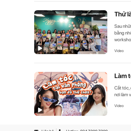
Thử l
Sau nhữn
bằng nhữ
workshop
Video
Làm t
Cắt tóc,
nơi làm 
Video