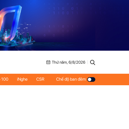
Thứ năm, 6/8/2026
 100
iNghe
CSR
Chế độ ban đêm