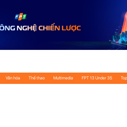
Văn hóa
Thể thao
Multimedia
FPT 13 Under 35
Top