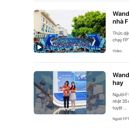
Wande
nhà F
Thức dậy
chạy FPT
Video
Wande
hay
Người F 
nhật 35 
tuyệt ...
Người FP