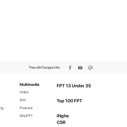
Theo dõi Chungta trên:
Multimedia
FPT 13 Under 35
Video
Ảnh
Top 100 FPT
ng
Podcast
iNghe
WikiFPT
CSR