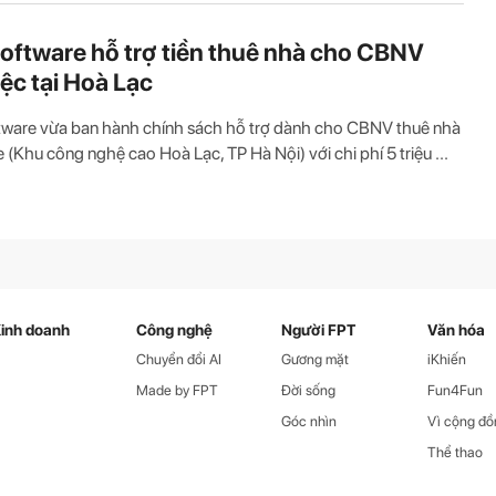
oftware hỗ trợ tiền thuê nhà cho CBNV
iệc tại Hoà Lạc
tware vừa ban hành chính sách hỗ trợ dành cho CBNV thuê nhà
le (Khu công nghệ cao Hoà Lạc, TP Hà Nội) với chi phí 5 triệu ...
inh doanh
Công nghệ
Người FPT
Văn hóa
Chuyển đổi AI
Gương mặt
iKhiến
Made by FPT
Đời sống
Fun4Fun
Góc nhìn
Vì cộng đồ
Thể thao