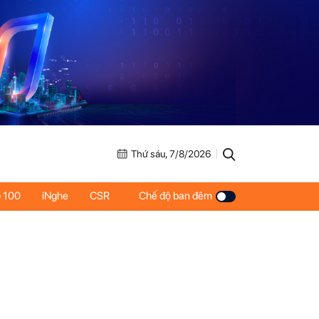
Thứ sáu, 7/8/2026
 100
iNghe
CSR
Chế độ ban đêm