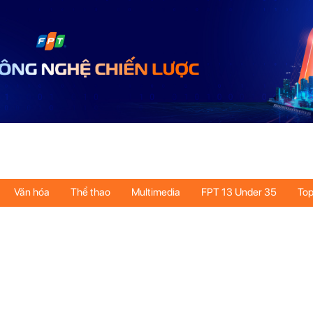
Văn hóa
Thể thao
Multimedia
FPT 13 Under 35
Top