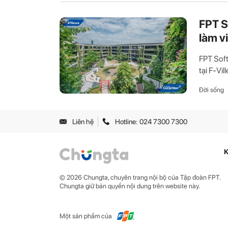
FPT S
làm v
FPT Sof
tại F-Vil
Đời sống
Liên hệ
Hotline: 024 7300 7300
K
© 2026 Chungta, chuyên trang nội bộ của Tập đoàn FPT.
Chungta giữ bản quyền nội dung trên website này.
Một sản phẩm của