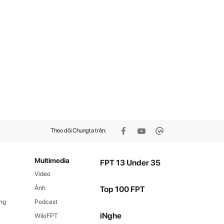
Theo dõi Chungta trên:
Multimedia
FPT 13 Under 35
Video
Ảnh
Top 100 FPT
ng
Podcast
iNghe
WikiFPT