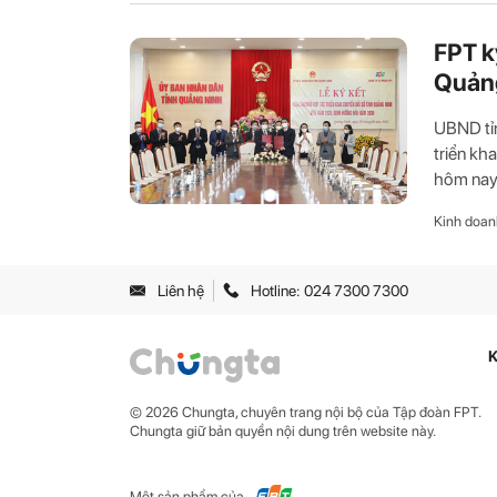
FPT k
Quản
UBND tỉn
triển kh
hôm nay 
Kinh doan
Liên hệ
Hotline: 024 7300 7300
K
© 2026 Chungta, chuyên trang nội bộ của Tập đoàn FPT.
Chungta giữ bản quyền nội dung trên website này.
Một sản phẩm của