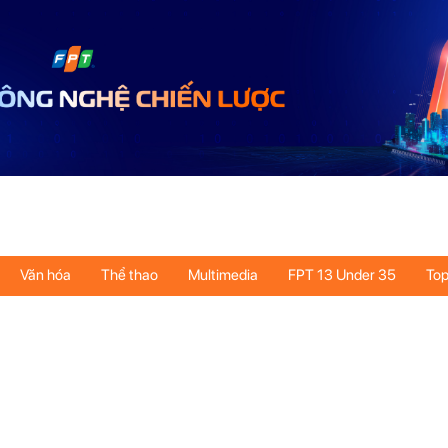
Văn hóa
Thể thao
Multimedia
FPT 13 Under 35
Top