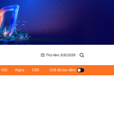
Thứ năm, 6/8/2026
 100
iNghe
CSR
Chế độ ban đêm