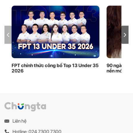
FPT chính thức công bố Top 13 Under 35
90 ngày thầ
2026
nền móng dữ
Liên hệ
Hotline: 024 7300 7300