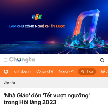
Kinh doanh
Công nghệ
Người FPT
Văn hóa
Thể t
Văn hóa
'Nhà Giáo' đón 'Tết vượt ngưỡng'
trong Hội làng 2023