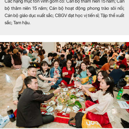
Các hạng mục tôn vinh gồm có: Cán bộ thâm niên 15 năm; Cán
bộ thâm niên 15 năm; Cán bộ hoạt động phong trào sôi nổi;
Cán bộ giáo dục xuất sắc; CBGV đạt học vị tiến sĩ; Tập thể xuất
sắc; Tam hậu.