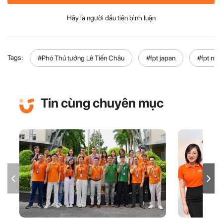
Hãy là người đầu tiên bình luận
Tags:
#Phó Thủ tướng Lê Tiến Châu
#fpt japan
#fpt nhậ
Tin cùng chuyên mục