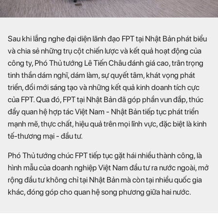
Sau khi lắng nghe đại diện lãnh đạo FPT tại Nhật Bản phát biểu
và chia sẻ những trụ cột chiến lược và kết quả hoạt động của
công ty, Phó Thủ tướng Lê Tiến Châu đánh giá cao, trân trọng
tinh thần dám nghĩ, dám làm, sự quyết tâm, khát vọng phát
triển, đổi mới sáng tạo và những kết quả kinh doanh tích cực
của FPT. Qua đó, FPT tại Nhật Bản đã góp phần vun đắp, thúc
đẩy quan hệ hợp tác Việt Nam - Nhật Bản tiếp tục phát triển
mạnh mẽ, thực chất, hiệu quả trên mọi lĩnh vực, đặc biệt là kinh
tế-thương mại - đầu tư.
Phó Thủ tướng chúc FPT tiếp tục gặt hái nhiều thành công, là
hình mẫu của doanh nghiệp Việt Nam đầu tư ra nước ngoài, mở
rộng đầu tư không chỉ tại Nhật Bản mà còn tại nhiều quốc gia
khác, đóng góp cho quan hệ song phương giữa hai nước.