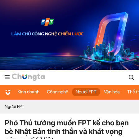
Kinh doanh
Công nghệ
Người FPT
Văn hóa
Thể t
Người FPT
Phó Thủ tướng muốn FPT kể cho bạn
bè Nhật Bản tinh thần và khát vọng