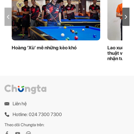
Hoàng 'Xù’ mê những kèo khó
Lao xuống d
thuật viên 
nhận tuyên
Liên hệ
Hotline: 024 7300 7300
Theo dõi Chungta trên: