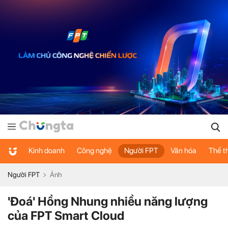
Kinh doanh
Công nghệ
Người FPT
Văn hóa
Thể t
Người FPT
Ảnh
'Đoá' Hồng Nhung nhiều năng lượng
của FPT Smart Cloud