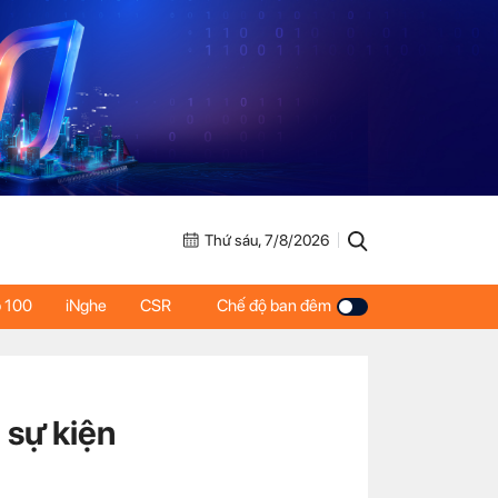
Thứ sáu, 7/8/2026
 100
iNghe
CSR
Chế độ ban đêm
 sự kiện