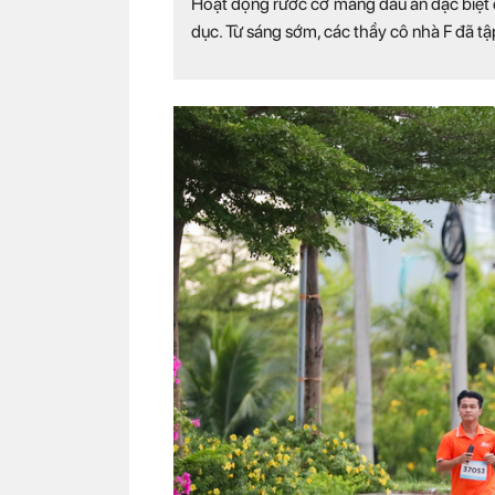
Hoạt động rước cờ mang dấu ấn đặc biệt c
dục. Từ sáng sớm, các thầy cô nhà F đã t