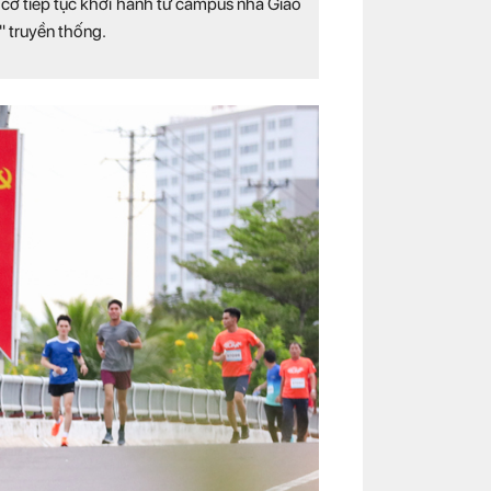
 cờ tiếp tục khởi hành từ campus nhà Giáo
" truyền thống.