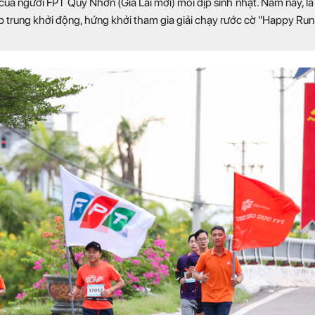
ủa người FPT Quy Nhơn (Gia Lai mới) mỗi dịp sinh nhật. Năm nay, lá
ập trung khởi động, hứng khởi tham gia giải chạy rước cờ "Happy Run