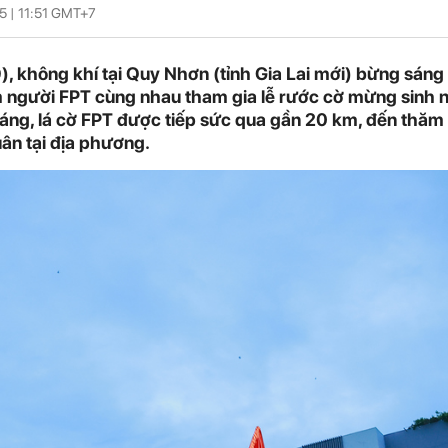
5 |
11:51
GMT+7
, không khí tại Quy Nhơn (tỉnh Gia Lai mới) bừng sáng
m người FPT cùng nhau tham gia lễ rước cờ mừng sinh 
áng, lá cờ FPT được tiếp sức qua gần 20 km, đến thăm 
ân tại địa phương.