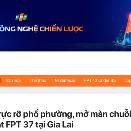
Văn hóa
Thể thao
Multimedia
FPT 13 Under 35
Top
rực rỡ phố phường, mở màn chuỗi
t FPT 37 tại Gia Lai