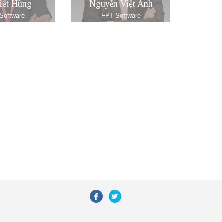
iết Hùng
Nguyễn Việt Anh
Software
FPT Software