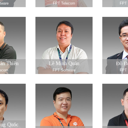
tware
FPT Telecom
FPT 
ân Thiên
Lê Minh Quân
Đỗ Đ
lecom
FPT Software
FPT 
ng Quốc