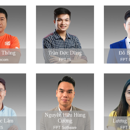
 Thông
Trần Đức Dũng
Đỗ B
lecom
FPT IS
FPT E
Nguyễn Hữu Hùng
c Lâm
Cường
Lương 
IS
FPT Software
FPT E