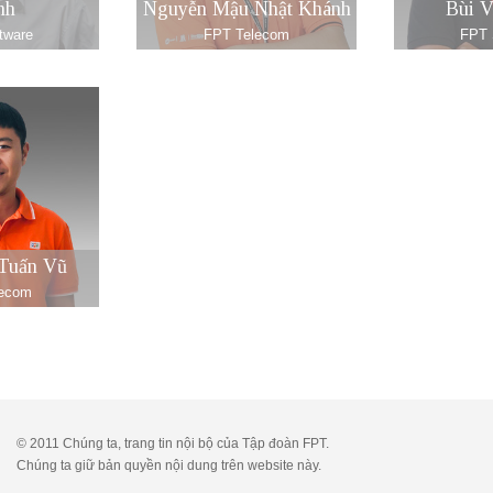
nh
Nguyễn Mậu Nhật Khánh
Bùi V
tware
FPT Telecom
FPT 
Tuấn Vũ
lecom
© 2011 Chúng ta, trang tin nội bộ của Tập đoàn FPT.
Chúng ta giữ bản quyền nội dung trên website này.