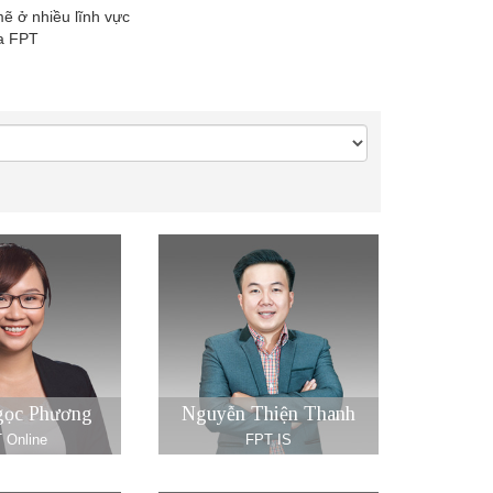
ẽ ở nhiều lĩnh vực
ủa FPT
gọc Phương
Nguyễn Thiện Thanh
 Online
FPT IS