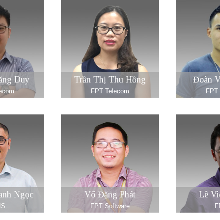
ăng Duy
Trần Thị Thu Hồng
Đoàn 
lecom
FPT Telecom
FPT 
anh Ngọc
Võ Đặng Phát
Lê Vi
IS
FPT Software
F