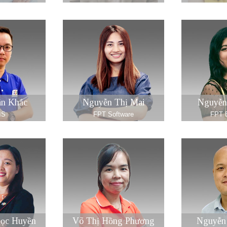
n Khắc
Nguyễn Thị Mai
Nguyễn
IS
FPT Software
FPT E
ọc Huyền
Võ Thị Hồng Phương
Nguyễn