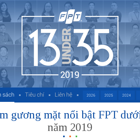
 sách
Tiêu chí
Liên hệ
2026
2025
2024
m gương mặt nổi bật FPT dưới
năm 2019