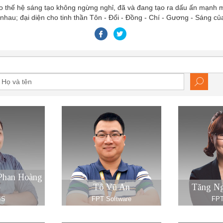
ho thế hệ sáng tạo không ngừng nghỉ, đã và đang tạo ra dấu ấn mạnh m
nhau; đại diện cho tinh thần Tôn - Đổi - Đồng - Chí - Gương - Sáng c
Phan Hoàng
ồ
Tô Vũ An
Tăng N
IS
FPT Software
FPT