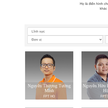
Họ là điển hình c
khác 
Nguyễn Thượng Tường
Nguyễn Hữu 
Minh
H
FPT HO
FPT 