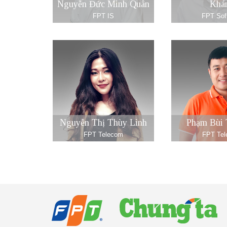
Nguyễn Đức Minh Quân
Khá
FPT IS
FPT Sof
Nguyễn Thị Thùy Linh
Phạm Bùi 
FPT Telecom
FPT Te