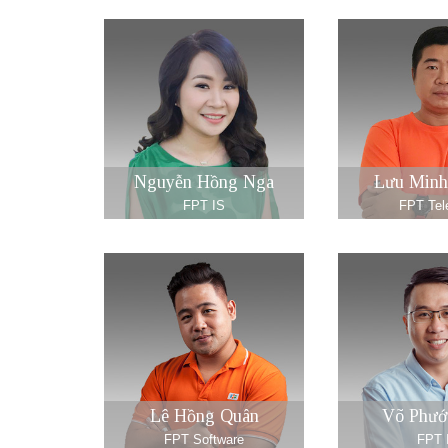
Nguyễn Hồng Nga
Lưu Minh
FPT IS
FPT Te
Lê Hồng Quân
Võ Phướ
FPT Software
FPT 