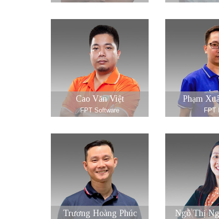
Cao Văn Việt
Phạm Xuâ
FPT Software
FPT 
Trương Hoàng Phúc
Ngô Thị Ng