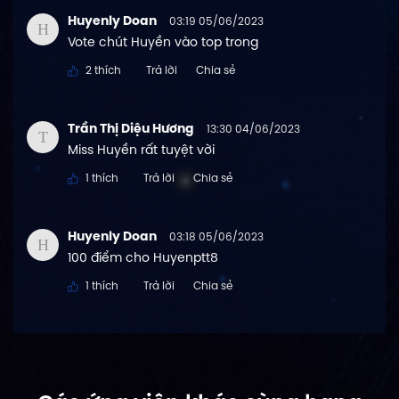
Huyenly Doan
03:19 05/06/2023
H
Vote chút Huyền vào top trong
2 thích
Trả lời
Chia sẻ
Trần Thị Diệu Hương
13:30 04/06/2023
T
Miss Huyền rất tuyệt vời
1 thích
Trả lời
Chia sẻ
Huyenly Doan
03:18 05/06/2023
H
100 điểm cho Huyenptt8
1 thích
Trả lời
Chia sẻ