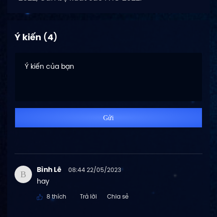
Ý kiến
(
4
)
Gửi
Bình Lê
08:44 22/05/2023
B
hay
8 thích
Trả lời
Chia sẻ