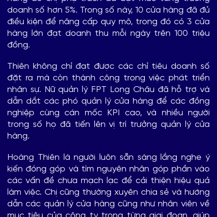
doanh số hơn 5%. Trong số này, 10 cửa hàng đã đủ
điều kiện để nâng cấp quy mô, trong đó có 3 cửa
hàng lớn đạt doanh thu mỗi ngày trên 100 triệu
đồng.
Thiên không chỉ đạt được các chỉ tiêu doanh số
đặt ra mà còn thành công trong việc phát triển
nhân sự. Nữ quản lý FPT Long Châu đã hỗ trợ và
dẫn dắt các phó quản lý cửa hàng để các đồng
nghiệp cùng cán mốc KPI cao, và nhiều người
trong số họ đã tiến lên vị trí trưởng quản lý cửa
hàng.
Hoàng Thiên là người luôn sẵn sàng lắng nghe ý
kiến đóng góp và tìm nguyên nhân góp phần vào
các vấn đề chưa mạch lạc để cải thiện hiệu quả
làm việc. Chị cũng thường xuyên chia sẻ và hướng
dẫn các quản lý cửa hàng cũng như nhân viên về
mục tiêu của công ty trong từng giai đoạn, giúp