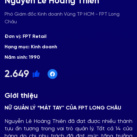
Nguyễn Lê Hoàng Thiên
Phó Giám đốc Kinh doanh Vùng TP HCM - FPT Long
Châu
Đơn vị: FPT Retail
Hạng mục: Kinh doanh
Năm sinh: 1990
2.649
Giới thiệu
NỮ QUẢN LÝ “MÁT TAY" CỦA FPT LONG CHÂU
Nguyễn Lê Hoàng Thiên đã đạt được nhiều thành
tựu ấn tượng trong vai trò quản lý. Tất cả 14 cửa
hàng do chị phụ trách đã đạt mức tăng trưởng